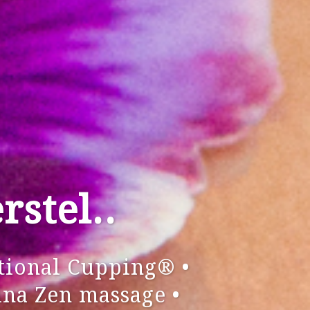
stel..
tional Cupping® •
na Zen massage •