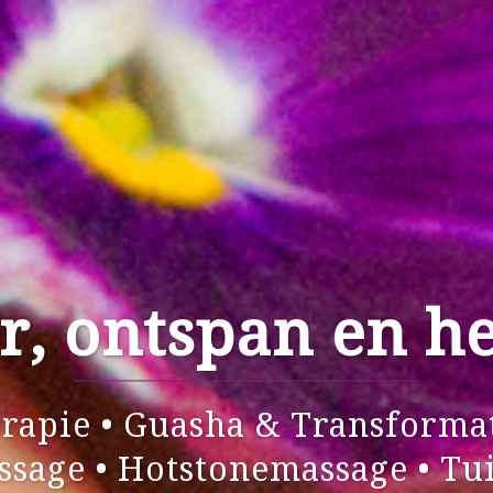
r, ontspan en her
erapie • Guasha & Transforma
sage • Hotstonemassage • Tui