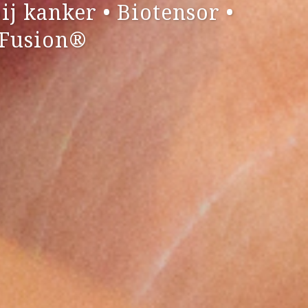
j kanker • Biotensor •
 Fusion®