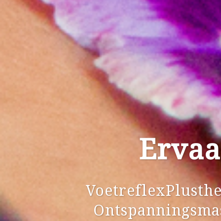
Ervaa
VoetreflexPlusth
Ontspanningsmas