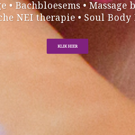
• Bachbloesems • Massage bi
sche NEI therapie • Soul Body
KLIK HIER