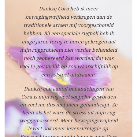
En
Dankzij Cora heb ik meer
s
bewegingsvrijheid verkregen dan de
Ied
traditionele artsen mij voorgeschoteld
i
hebben. Bij een speciale rugpoli heb ik
enige jaren terug te horen gekregen dat
lic
mijn rugprobleem niet verder behandeld
bi
noch geopereerd kan worden; dat was
een
veel te gevaarlijk en zou waarschijnlijk op
voo
een rolstoel uitdraaien.
d
zie
Dankzij een aantal behandelingen van
Cora is mijn rug veel soepeler geworden
en voel me dus niet meer gehandicapt. Ze
heeft als het ware de stress uit mijn rug
weggemasseerd. Meer bewegingsvrijheid
levert ook meer levensvreugde op.
Een slechter wordende heup is door Cora